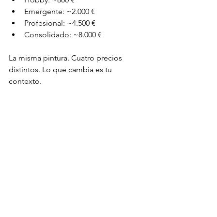
Emergente: ~2.000 €
Profesional: ~4.500 €
Consolidado: ~8.000 €
La misma pintura. Cuatro precios 
distintos. Lo que cambia es tu 
contexto.
Cabe decir que este sistema parte de 
una premisa esencial: que la calidad de 
la obra es incuestionable. Porque si la 
pieza no está a la altura, ningún cálculo 
será suficiente para justificar su precio. 
El nivel del artista y la calidad de cada 
obra deben ir de la mano.
Qué incluye la 
herramienta profesional 