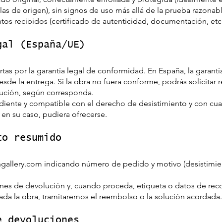
las de origen), sin signos de uso más allá de la prueba razonabl
tos recibidos (certificado de autenticidad, documentación, etc.
gal (España/UE)
tas por la garantía legal de conformidad. En España, la garantí
de la entrega. Si la obra no fuera conforme, podrás solicitar r
lución, según corresponda.
diente y compatible con el derecho de desistimiento y con cua
 en su caso, pudiera ofrecerse.
to resumido
ngallery.com
indicando número de pedido y motivo (desistimien
ones de devolución y, cuando proceda, etiqueta o datos de rec
icada la obra, tramitaremos el reembolso o la solución acordada.
e devoluciones