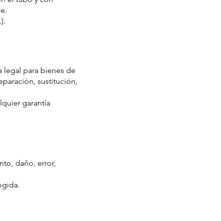
e.
).
a legal para bienes de
eparación, sustitución,
lquier garantía
to, daño, error,
ogida.