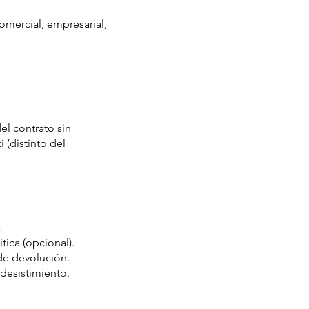
omercial, empresarial,
el contrato sin
 (distinto del
a
tica (opcional).
de devolución.
desistimiento.