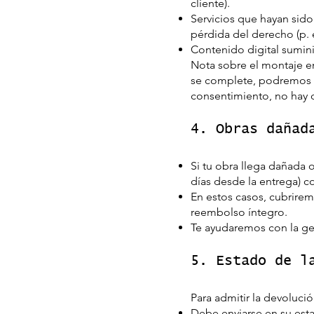
cliente).
Servicios que hayan sid
pérdida del derecho (p. e
Contenido digital sumini
Nota sobre el montaje en
se complete, podremos de
consentimiento, no hay d
4. Obras dañad
Si tu obra llega dañada 
días desde la entrega) c
En estos casos, cubrirem
reembolso íntegro.
Te ayudaremos con la ge
5. Estado de l
Para admitir la devolució
Debe enviarse en su esta