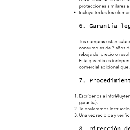
protecciones similares a 
Incluye todos los elemen
6. Garantía le
Tus compras están cubier
consumo es de 3 años des
rebaja del precio o reso
Esta garantía es indepen
comercial adicional que,
7. Procedimien
Escríbenos a
info@luyte
garantía).
Te enviaremos instrucci
Una vez recibida y verif
8. Dirección d