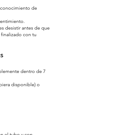
reconocimiento de
.
sentimiento.
es desistir antes de que
finalizado con tu
s
riblemente dentro de 7
biera disponible) o
n el tubo y con