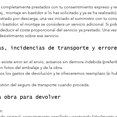
o completamente prestados con tu consentimiento expreso y 
j., montaje en bastidor si lo has solicitado y ya se ha realizado)
strado por descarga, una vez iniciado el suministro con tu con
 bastidor: el montaje se considera un servicio adicional. Si pid
ducir el coste proporcional del servicio ya prestado. Una vez 
esistimiento sobre ese servicio.
as, incidencias de transporte y errore
o existe error en el envío, avísanos sin demora indebida (prefe
on fotos del embalaje y de la obra.
os los gastos de devolución y te ofreceremos reemplazo (si hu
stión del seguro de transporte cuando proceda.
a obra para devolver
n:
do original, correctamente enrollada y protegida (idealmente e