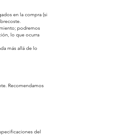
ados en la compra (si
obrecoste.
timiento; podremos
ión, lo que ocurra
da más allá de lo
liente. Recomendamos
specificaciones del