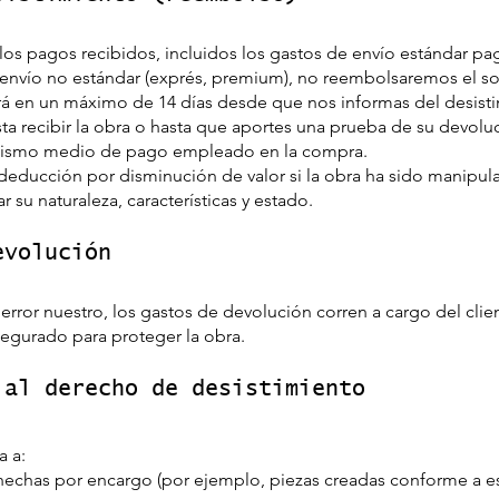
s pagos recibidos, incluidos los gastos de envío estándar pag
n envío no estándar (exprés, premium), no reembolsaremos el s
rá en un máximo de 14 días desde que nos informas del desis
ta recibir la obra o hasta que aportes una prueba de su devoluc
l mismo medio de pago empleado en la compra.
educción por disminución de valor si la obra ha sido manipula
 su naturaleza, características y estado.
evolución
 error nuestro, los gastos de devolución corren a cargo del c
asegurado para proteger la obra.
 al derecho de desistimiento
a a:
hechas por encargo (por ejemplo, piezas creadas conforme a e